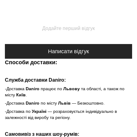
Додайте перший відгук
Написати відгук
Способи доставки:
Служба доставки Daniro:
-Доставка
Daniro
п
рацює по
Львову
та області, а також по
місту
Київ
.
-Доставка
Daniro
по місту
Львів
— Безкоштовно.
-Доставка по
Україні
— розраховується індивідуально в
залежності від виробу та регіону.
Самовивіз з наших шоу-румів: