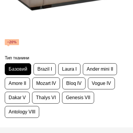
−20%
Тип тканини
Базовий
Brazil I
Laura I
Ander mini II
Amore II
Mozart IV
Bloq IV
Vogue IV
Dakar V
Thalys VI
Genesis VII
Antology VIII