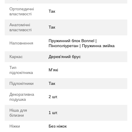
Ортопедичні
Так
властивості
Анатомічні
Так
властивості
Пружинний блок Bonnel |
Наповнення
Пінополіуретан | Пружинна змійка
Каркас
Дерев'яний брус
Тип
М'які
підлокітника
Підлокітники
Так
Декоративна
2 шт.
подушка
Ніша для
1 шт.
білизни
Ніжки
Без ніжок