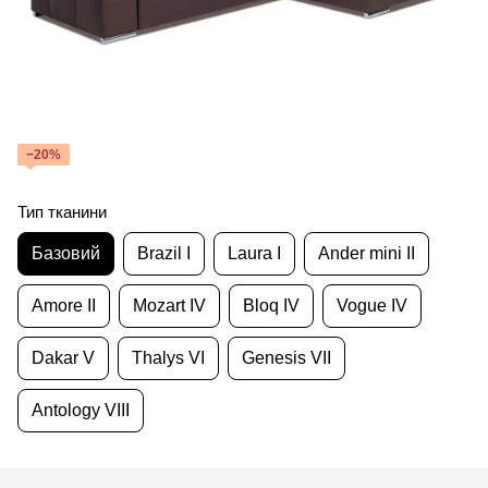
−20%
Тип тканини
Базовий
Brazil I
Laura I
Ander mini II
Amore II
Mozart IV
Bloq IV
Vogue IV
Dakar V
Thalys VI
Genesis VII
Antology VIII