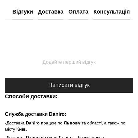
Відгуки
Доставка
Оплата
Консультація
Додайте перший відгук
Написати відгук
Способи доставки:
Служба доставки Daniro:
-Доставка
Daniro
п
рацює по
Львову
та області, а також по
місту
Київ
.
-Доставка
Daniro
по місту
Львів
— Безкоштовно.