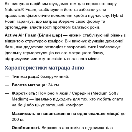
Він виступає надійним фундаментом для верхнього шару
Naturalis® Foam, стабілізуючи його та забезпечуючи
правильне фізіологічне положення хребта під час сну. Hybrid
Foam гарантує, що матрац збереже свою форму та
ортопедичні властивості протягом багатьох років.
Active Air Foam (Білий шар)
— нижній стабілізуючий рівень з
відкритою структурою комірок. Він виконує функцію дихаючої
бази, яка додатково розподіляє зворотний тиск і забезпечує
ідеальну терморегуляцію всього матрацного блоку,
підтримуючи чистоту та свіжість спального місця.
Характеристики матраца Juno
Тип матраца:
безпружинний.
Висота матраца:
24 см.
Жорсткість:
Помірно м'який / Середній (Medium Soft /
Medium) — ідеально підходить для тих, хто любить спати
на боці або цінує затишний комфорт.
Максимальне навантаження на одне спальне місце:
до
200 кг.
Особливості:
Виражена анатомічна підтримка тіла.