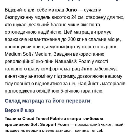
Відкрийте для себе матрац
Juno
— сучасну
безпружинну модель висотою 24 см, створену для тих,
хто шукає ідеальний баланс між м'якістю та
ортопедичною надійністю. Цей матрац витримує
вражаюче навантаження до 200 кг на спальне місце,
пропонуючи при цьому комфортну жорсткість рівня
Medium Soft / Medium. Завдяки використанню
революційної еко-піни Naturalis® Foam у якості
головного шару комфорту, матрац
Juno
забезпечує
виняткову анатомічну підтримку, дозволяючи вашому
тілу повністю відновитися за ніч. Надійність матеріалів
підтверджена офіційною 5-річною гарантією.
Склад матраца та його переваги
Верхній шар
Тканина Cloud Tencel Fabric з екстра-глибокою
прошивкою Soft Support Foam
— преміальний чохол, який
працює як перший рівень затишку. Тканина Tencel,