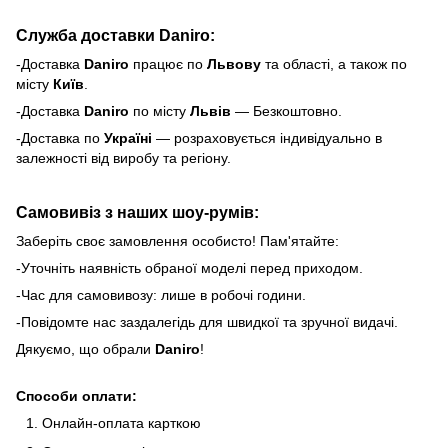
Служба доставки Daniro:
-Доставка
Daniro
п
рацює по
Львову
та області, а також по
місту
Київ
.
-Доставка
Daniro
по місту
Львів
— Безкоштовно.
-Доставка по
Україні
— розраховується індивідуально в
залежності від виробу та регіону.
Самовивіз з наших шоу-румів:
Заберіть своє замовлення особисто! Пам'ятайте:
-Уточніть наявність обраної моделі перед приходом.
-Час для самовивозу: лише в робочі години.
-Повідомте нас заздалегідь для швидкої та зручної видачі.
Дякуємо, що обрали
Daniro
!
Способи оплати:
Онлайн-оплата карткою