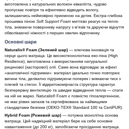
виготовлена з натуральних волокон евкаліпта, чудово
пропускає повітря та ефективно відводить вологу,
залишаючись неймовірно приємною на дотик. Екстра-глибока
прошивка піною
Soft Support Foam
миттєво реагує на тепло
тіла, знімаючи поверхневу напругу з м'язів та даруючи відчуття
обволікаючої ніжності з перших хвилин відпочинку.
Основні шари
Naturalis® Foam (Зелений шар)
— ключова інновація та
серце цього матраца. Це високотехнологічна еко-піна (High
Resilience), виготовлена з використанням натуральної
рицинової (касторової) олії. Саме вона відповідає за ефект
«анатомічної підтримки»: матеріал ідеально точно повторює
вигини тіла, делікатно підтримуючи поперек і знімаючи тиск з
плечей та стегон. Її відкритокомірчаста структура гарантує
безперервну вентиляцію та швидке відведення тепла — спати
на ній не жарко. Naturalis® Foam є повністю гіпоалергенною,
не має різких запахів та сертифікована за найвищими
стандартами безпеки (OEKO-TEX® Standard 100 та CertiPUR).
Hybrid Foam (Рожевий шар)
— потужна монолітна основа
матраца. Цей надміцний матеріал бере на себе основне
навантаження (до 200 кг), запобігаючи просіданню матраца.