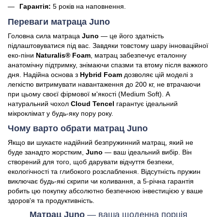
Гарантія:
5 років на наповнення.
Переваги матраца Juno
Головна сила матраца
Juno
— це його здатність
підлаштовуватися під вас. Завдяки товстому шару інноваційної
еко-піни
Naturalis® Foam
, матрац забезпечує еталонну
анатомічну підтримку, знімаючи спазми та втому після важкого
дня. Надійна основа з
Hybrid Foam
дозволяє цій моделі з
легкістю витримувати навантаження до 200 кг, не втрачаючи
при цьому своєї фірмової м'якості (Medium Soft). А
натуральний чохол
Cloud Tencel
гарантує ідеальний
мікроклімат у будь-яку пору року.
Чому варто обрати матрац Juno
Якщо ви шукаєте надійний безпружинний матрац, який не
буде занадто жорстким,
Juno
— ваш ідеальний вибір. Він
створений для того, щоб дарувати відчуття безпеки,
екологічності та глибокого розслаблення. Відсутність пружин
виключає будь-які скрипи чи коливання, а 5-річна гарантія
робить цю покупку абсолютно безпечною інвестицією у ваше
здоров'я та продуктивність.
Матрац Juno
— ваша щоденна порція