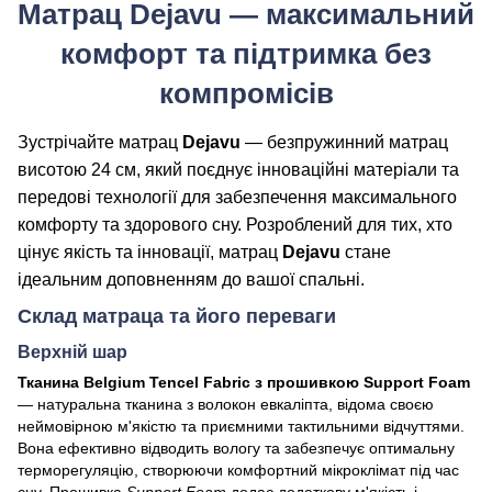
Матрац
Dejavu
— максимальний
комфорт та підтримка без
компромісів
Зустрічайте матрац
Dejavu
— безпружинний матрац
висотою 24 см, який поєднує інноваційні матеріали та
передові технології для забезпечення максимального
комфорту та здорового сну. Розроблений для тих, хто
цінує якість та інновації, матрац
Dejavu
стане
ідеальним доповненням до вашої спальні.
Склад матраца та його переваги
Верхній шар
Тканина Belgium Tencel Fabric з прошивкою Support Foam
— натуральна тканина з волокон евкаліпта, відома своєю
неймовірною м'якістю та приємними тактильними відчуттями.
Вона ефективно відводить вологу та забезпечує оптимальну
терморегуляцію, створюючи комфортний мікроклімат під час
сну. Прошивка
Support Foam
додає додаткову м'якість і