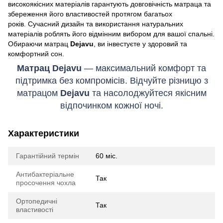
високоякісних матеріалів гарантують довговічність матраца та
збереження його властивостей протягом багатьох
років. Сучасний дизайн та використання натуральних
матеріалів роблять його відмінним вибором для вашої спальні.
Обираючи матрац
Dejavu
, ви інвестуєте у здоровий та
комфортний сон.
Матрац Dejavu
— максимальний комфорт та
підтримка без компромісів. Відчуйте різницю з
матрацом
Dejavu
та насолоджуйтеся якісним
відпочинком кожної ночі.
Характеристики
Гарантійний термін
60 міс.
Антибактеріальне
Так
просочення чохла
Ортопедичні
Так
властивості