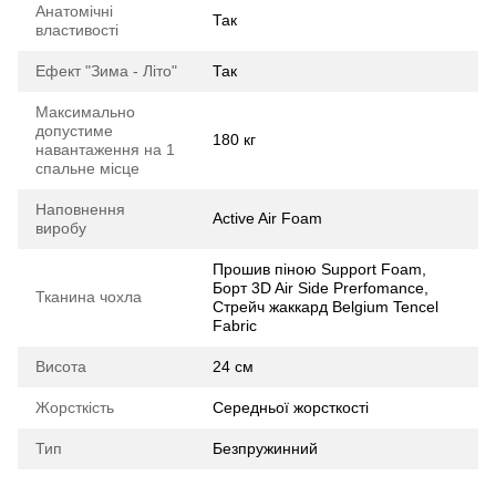
Анатомічні
Так
властивості
Ефект "Зима - Літо"
Так
Максимально
допустиме
180 кг
навантаження на 1
спальне місце
Наповнення
Active Air Foam
виробу
Прошив піною Support Foam,
Борт 3D Air Side Prerfomance,
Тканина чохла
Стрейч жаккард Belgium Tencel
Fabric
Висота
24 см
Жорсткість
Середньої жорсткості
Тип
Безпружинний