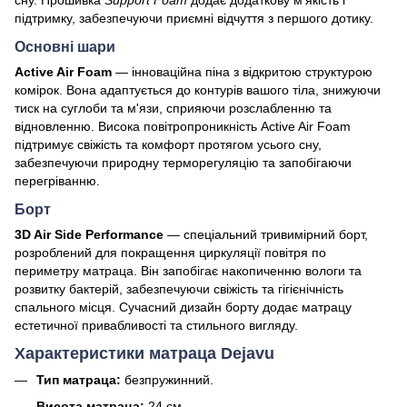
підтримку, забезпечуючи приємні відчуття з першого дотику.
Основні шари
Active Air Foam
— інноваційна піна з відкритою структурою
комірок. Вона адаптується до контурів вашого тіла, знижуючи
тиск на суглоби та м'язи, сприяючи розслабленню та
відновленню. Висока повітропроникність Active Air Foam
підтримує свіжість та комфорт протягом усього сну,
забезпечуючи природну терморегуляцію та запобігаючи
перегріванню.
Борт
3D Air Side Performance
— спеціальний тривимірний борт,
розроблений для покращення циркуляції повітря по
периметру матраца. Він запобігає накопиченню вологи та
розвитку бактерій, забезпечуючи свіжість та гігієнічність
спального місця. Сучасний дизайн борту додає матрацу
естетичної привабливості та стильного вигляду.
Характеристики матраца Dejavu
Тип матраца:
безпружинний.
Висота матраца:
24 см.