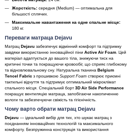
Жорсткість:
середня (Medium) — оптимальна для
більшості сплячих.
Максимальне навантаження на одне спальне місце:
180 кг.
Переваги матраца Dejavu
Матрац
Dejavu
забезпечує відмінний комфорт та підтримку
завдяки використанню інноваційної піни
Active Air Foam
. Цей
матеріал адаптується до вашого тіла, знижуючи тиск на
критичні точки та покращуючи кровообіг, що сприяє глибокому
та відновлювальному сну. Натуральна тканина
Belgium
Tencel Fabric
з прошивкою
Support Foam
створює приємні
тактильні відчуття та підтримує оптимальний мікроклімат
спального місця. Спеціальний борт
3D Air Side Performance
покращує вентиляцію матраца, запобігаючи накопиченню
вологи та забезпечуючи свіжість та гігієнічність.
Чому варто обрати матрац Dejavu
Dejavu
— ідеальний вибір для тих, хто шукає матрац з
поєднанням інноваційних технологій та максимального
комфорту. Безпружинна конструкція та використання